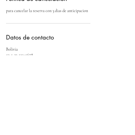
para cancelar la reserva con 3 dias de anticipacion
Datos de contacto
Bolivia
52-1-33-12345678
info@sitio.com
Esto es Bolivia - Locos y
Aventureros
que viva la aventura