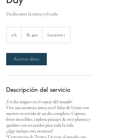
Un día entre la tierra y el cielo
400
bolivianos
9 h
9
Bs 400
Location 1
h
Reservar ahora
Descripción del servicio
¡Un día mágico en el espejo del mundo!
Vive una aventura única en el Salar de Uyuni con
nuestro recorrido de un día completo. Captura
fotos increíbles, explora paisajes de otro planeta y
quédate con recuerdos para toda la vida.
¿Qué incluye esta aventura?
*Cementerio de Trenes: Un viaje al pasado con